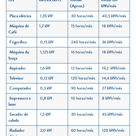
(Aprox.)
kWs/mês
Placa elétrica
1,35 kW
30 horas/mês
40,5 kWh/mês
Máquina de
1,2 kW
15 horas/mês
18 kWh/mês
Café
Frigorífico
0,15 kW
240 horas/mês
36 kWh/mês
Máquina da
1,125 kW
16 horas/mês
18 kWh/mês
louça
Aspirador
1,6 kW
12 horas/mês
19,2 kWh/mês
Televisor
0,12 kW
120 horas/mês
14,4 kWh/mês
Computador
0,3 kW
90 horas/mês
27 kWh/mês
Impressora a
0,8 kW
10 horas/mês
8 kWh/mês
laser
Secador de
1,5 kW
30 horas/mês
45 kWh/mês
cabelo
Radiador
2,0 kW
60 horas/mês
120 kWh/mês