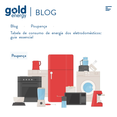
BLOG
Blog
›
Poupança
›
Tabela de consumo de energia dos eletrodomésticos:
guia essencial
Poupança