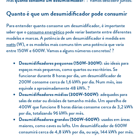
Mas
quanto consome um desumidificador
? ? Vamos descobrir juntos!
Quanto é que um desumidificador pode consumir
Para entender quanto consome um desumidificador, é importante
saber que o
consumo energético
pode variar bastante entre diferentes
modelos e marcas. A potência de um desumidificador é medida em
watts
(W), e os modelos mais comuns têm uma potência que varia
entre 150W e 600W. Vamos a alguns números concretos! ?
Desumidificadores pequenos (150W-300W)
: são ideais para
espaços mais pequenos, como quartos ou escritórios. Se
funcionar durante 8 horas por dia, um desumidificador de
200W consome cerca de 1,6 kWh por dia. Num mês, isso
equivale a aproximadamente 48 kWh. ?
Desumidificadores médios (300W-500W)
: adequados para
salas de estar ou divisões de tamanho médio. Um aparelho de
400W que funcione 8 horas diárias consome cerca de 3,2 kWh
por dia, totalizando 96 kWh por mês.
Desumidificadores grandes (500W-600W)
: usados em áreas
maiores, como caves ou lofts. Um desumidificador de 600W
consumirá cerca de 4,8 kWh por dia, ou seja, 144 kWh por mês.