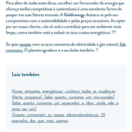
Para além de todas estas dicas, escolher um fornecedor de energia que
ofereça tarifas competitivas e sustentáveis é uma excelente forma de
poupar nas suas faturas mensais. A
Goldenergy
destaca-se pelo seu
compromisso com a sustentabilidade e pelos preços acessíveis. Ao optar
por ser nosso cliente, não só está a contribuir para um ambiente mais
limpo, como também está a reduzir os seus custos energéticos. ??
Se quer
poupar
com os seus consumos de eletricidade e gás natural,
fale
connosco
. O planeta agradece e o seu bolso também. ?
Leia também:
Novas etiquetas energéticas: conheça todas as mudanças
Alerta poupança! Sabe quanto consome um microondas?
Saiba quanto consome um aquecedor a óleo: ainda vale a
pena ter um?
Quanto consomem os nossos electrodomésticos: 10
exemplos dos que mais usamos