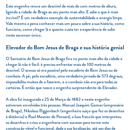
Este engenho vence um desnível de mais de cem metros de altura,
ligando a cidade de Braga ao seu ponto mais alto. E sabe o que é mais
incrível? É um verdadeiro exemplo de sustentabilidade e energia limpa.
Vale mesmo a pena conhecer mais um pouco sobre a sua história, como
funciona, como chegar lá e quanto custa ter a experiência de subir
neste ascensor único.
Elevador do Bom Jesus de Braga e sua história genial
O Santuário do Bom Jesus de Braga fica no ponto mais alto da cidade e
chegar lá não é fácil: é preciso enfrentar mais de 100 metros de
desnível. O acesso só era possível pelo escadório do Bom Jesus ou de
comboio. A pé, pelo escadório, uma verdadeira jornada de 573 degraus,
impossibilita muitos de o fazerem, e o comboio não era para todas as
carteiras. É então que nasce o engenho surpreendente do Elevador.
A obra foi inaugurada a 25 de Março de 1882 e neste engenho
estiveram envolvidas três pessoas: Manuel Joaquim Gomes (empresário
de Braga), Nikolaus Riggenbach (engenheiro suiço que fez os desenhos
à distância) e Raul Mesnier de Ponsard, o luso francês que interpretou
os desenhos e criou a engenharia com sucesso para tornar esta
construção viável e funcional, dada a sua localização, até aos dias de