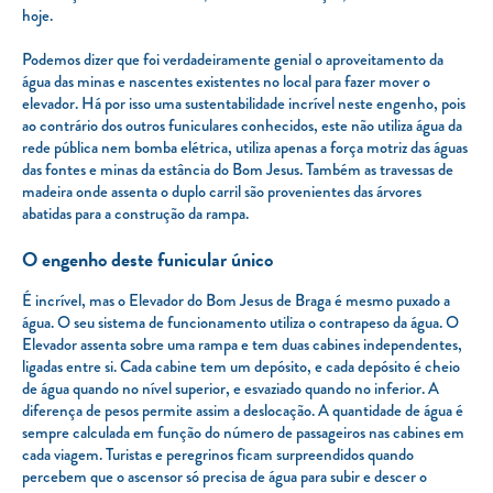
hoje.
Podemos dizer que foi verdadeiramente genial o aproveitamento da
água das minas e nascentes existentes no local para fazer mover o
elevador. Há por isso uma sustentabilidade incrível neste engenho, pois
ao contrário dos outros funiculares conhecidos, este não utiliza água da
rede pública nem bomba elétrica, utiliza apenas a força motriz das águas
das fontes e minas da estância do Bom Jesus. Também as travessas de
madeira onde assenta o duplo carril são provenientes das árvores
abatidas para a construção da rampa.
O engenho deste funicular único
É incrível, mas o Elevador do Bom Jesus de Braga é mesmo puxado a
água. O seu sistema de funcionamento utiliza o contrapeso da água. O
Elevador assenta sobre uma rampa e tem duas cabines independentes,
ligadas entre si. Cada cabine tem um depósito, e cada depósito é cheio
de água quando no nível superior, e esvaziado quando no inferior. A
diferença de pesos permite assim a deslocação. A quantidade de água é
sempre calculada em função do número de passageiros nas cabines em
cada viagem. Turistas e peregrinos ficam surpreendidos quando
percebem que o ascensor só precisa de água para subir e descer o