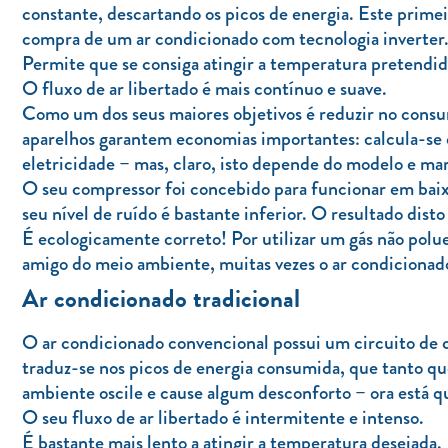
constante, descartando os picos de energia. Este primeir
compra de um ar condicionado com tecnologia inverter
Permite que se consiga atingir a temperatura pretendi
O fluxo de ar libertado é mais contínuo e suave.
Como um dos seus maiores objetivos é reduzir no consum
aparelhos garantem economias importantes: calcula-se 
eletricidade – mas, claro, isto depende do modelo e ma
O seu compressor foi concebido para funcionar em baixa
seu nível de ruído é bastante inferior. O resultado dist
É ecologicamente correto! Por utilizar um gás não polu
amigo do meio ambiente, muitas vezes o ar condiciona
Ar condicionado tradicional
O ar condicionado convencional possui um circuito de cl
traduz-se nos picos de energia consumida, que tanto q
ambiente oscile e cause algum desconforto – ora está qu
O seu fluxo de ar libertado é intermitente e intenso.
É bastante mais lento a atingir a temperatura desejada.