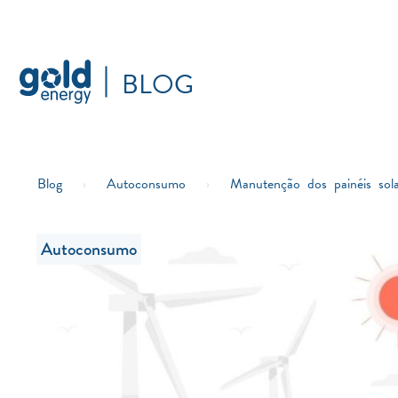
BLOG
Blog
›
Autoconsumo
›
Manutenção dos painéis solar
Autoconsumo