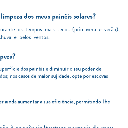
 limpeza dos meus painéis solares?
urante os tempos mais secos (primavera e verão),
chuva e pelos ventos.
mpeza?
uperfície dos painéis e diminuir o seu poder de
dos; nos casos de maior sujidade, opte por escovas
er ainda aumentar a sua eficiência, permitindo-lhe
ação à aparência/textura normais do meu