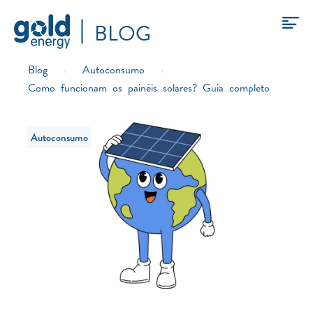
BLOG
Blog
›
Autoconsumo
›
Como funcionam os painéis solares? Guia completo
Autoconsumo