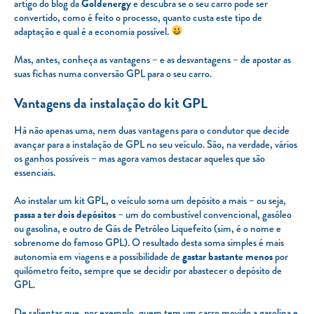
artigo do blog da
Goldenergy
e descubra se o seu carro pode ser
convertido, como é feito o processo, quanto custa este tipo de
adaptação e qual é a economia possível.
Mas, antes, conheça as vantagens – e as desvantagens – de apostar as
suas fichas numa conversão GPL para o seu carro.
Vantagens da instalação do kit GPL
Há não apenas uma, nem duas vantagens para o condutor que decide
avançar para a instalação de GPL no seu veículo. São, na verdade, vários
os ganhos possíveis – mas agora vamos destacar aqueles que são
essenciais.
Ao instalar um kit GPL, o veículo soma um depósito a mais – ou seja,
passa a ter dois depósitos
– um do combustível convencional, gasóleo
ou gasolina, e outro de Gás de Petróleo Liquefeito (sim, é o nome e
sobrenome do famoso GPL). O resultado desta soma simples é mais
autonomia em viagens e a possibilidade de
gastar bastante menos
por
quilómetro feito, sempre que se decidir por abastecer o depósito de
GPL.
De salientar que, por exemplo, quem tem um carro movido a gasolina e