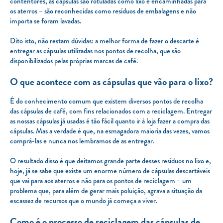
contentores, as cápsulas são rotuladas como lixo e encaminhadas para
os aterros – são reconhecidas como resíduos de embalagens e não
importa se foram lavadas.
Dito isto, não restam dúvidas: a melhor forma de fazer o descarte é
entregar as cápsulas utilizadas nos pontos de recolha, que são
disponibilizados pelas próprias marcas de café.
O que acontece com as cápsulas que vão para o lixo?
É do conhecimento comum que existem diversos pontos de recolha
das cápsulas de café, com fins relacionados com a reciclagem. Entregar
as nossas cápsulas já usadas é tão fácil quanto ir à loja fazer a compra das
cápsulas. Mas a verdade é que, na esmagadora maioria das vezes, vamos
comprá-las e nunca nos lembramos de as entregar.
O resultado disso é que deitamos grande parte desses resíduos no lixo e,
hoje, já se sabe que existe um enorme número de cápsulas descartáveis
que vai para aos aterros e não para os pontos de reciclagem – um
problema que, para além de gerar mais poluição, agrava a situação da
escassez de recursos que o mundo já começa a viver.
Como é o processo de reciclagem das cápsulas de