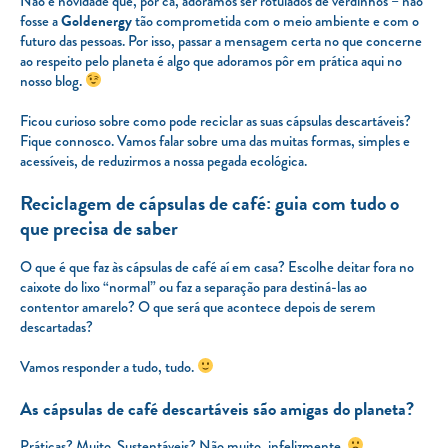
Não é novidade que, por cá, adoramos ser rotulados de verdinhos – não
fosse a
Goldenergy
tão comprometida com o meio ambiente e com o
futuro das pessoas. Por isso, passar a mensagem certa no que concerne
ao respeito pelo planeta é algo que adoramos pôr em prática aqui no
nosso blog.
Ficou curioso sobre como pode reciclar as suas cápsulas descartáveis?
Fique connosco. Vamos falar sobre uma das muitas formas, simples e
acessíveis, de reduzirmos a nossa pegada ecológica.
Reciclagem de cápsulas de café: guia com tudo o
que precisa de saber
O que é que faz às cápsulas de café aí em casa? Escolhe deitar fora no
caixote do lixo “normal” ou faz a separação para destiná-las ao
contentor amarelo? O que será que acontece depois de serem
descartadas?
Vamos responder a tudo, tudo.
As cápsulas de café descartáveis são amigas do planeta?
Práticas? Muito. Sustentáveis? Não muito, infelizmente.