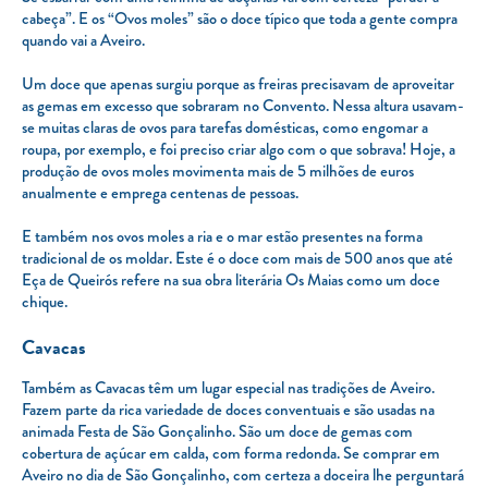
cabeça”. E os “Ovos moles” são o doce típico que toda a gente compra
quando vai a Aveiro.
Um doce que apenas surgiu porque as freiras precisavam de aproveitar
as gemas em excesso que sobraram no Convento. Nessa altura usavam-
se muitas claras de ovos para tarefas domésticas, como engomar a
roupa, por exemplo, e foi preciso criar algo com o que sobrava! Hoje, a
produção de ovos moles movimenta mais de 5 milhões de euros
anualmente e emprega centenas de pessoas.
E também nos ovos moles a ria e o mar estão presentes na forma
tradicional de os moldar. Este é o doce com mais de 500 anos que até
Eça de Queirós refere na sua obra literária Os Maias como um doce
chique.
Cavacas
Também as Cavacas têm um lugar especial nas tradições de Aveiro.
Fazem parte da rica variedade de doces conventuais e são usadas na
animada Festa de São Gonçalinho. São um doce de gemas com
cobertura de açúcar em calda, com forma redonda. Se comprar em
Aveiro no dia de São Gonçalinho, com certeza a doceira lhe perguntará