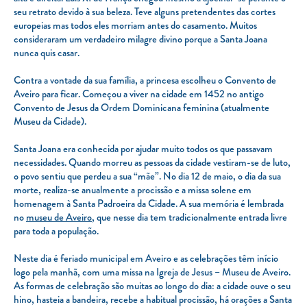
seu retrato devido à sua beleza. Teve alguns pretendentes das cortes
europeias mas todos eles morriam antes do casamento. Muitos
consideraram um verdadeiro milagre divino porque a Santa Joana
nunca quis casar.
Contra a vontade da sua família, a princesa escolheu o Convento de
Aveiro para ficar. Começou a viver na cidade em 1452 no antigo
Convento de Jesus da Ordem Dominicana feminina (atualmente
Museu da Cidade).
Santa Joana era conhecida por ajudar muito todos os que passavam
necessidades. Quando morreu as pessoas da cidade vestiram-se de luto,
o povo sentiu que perdeu a sua “mãe”. No dia 12 de maio, o dia da sua
morte, realiza-se anualmente a procissão e a missa solene em
homenagem à Santa Padroeira da Cidade. A sua memória é lembrada
no
museu de Aveiro
, que nesse dia tem tradicionalmente entrada livre
para toda a população.
Neste dia é feriado municipal em Aveiro e as celebrações têm início
logo pela manhã, com uma missa na Igreja de Jesus – Museu de Aveiro.
As formas de celebração são muitas ao longo do dia: a cidade ouve o seu
hino, hasteia a bandeira, recebe a habitual procissão, há orações a Santa