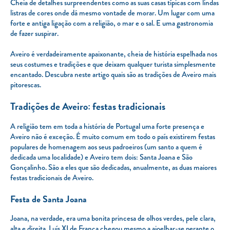
Cheia de detalhes surpreendentes como as suas casas típicas com lindas
listras de cores onde dá mesmo vontade de morar. Um lugar com uma
forte e antiga ligação com a religião, o mar e o sal. E uma gastronomia
de fazer suspirar.
Aveiro é verdadeiramente apaixonante, cheia de história espelhada nos
seus costumes e tradições e que deixam qualquer turista simplesmente
encantado. Descubra neste artigo quais são as tradições de Aveiro mais
pitorescas.
Tradições de Aveiro: festas tradicionais
A religião tem em toda a história de Portugal uma forte presença e
Aveiro não é exceção. É muito comum em todo o país existirem festas
populares de homenagem aos seus padroeiros (um santo a quem é
dedicada uma localidade) e Aveiro tem dois: Santa Joana e São
Gonçalinho. São a eles que são dedicadas, anualmente, as duas maiores
festas tradicionais de Aveiro.
Festa de Santa Joana
Joana, na verdade, era uma bonita princesa de olhos verdes, pele clara,
alta e direita. Luís XI de França chegou mesmo a ajoelhar-se perante o