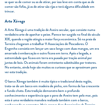
se quer as de comer ou as de atirar, por isso leve em conta que as de
comer são fofas, já as de atirar são rijas e terá alguma dificuldade em
trincar.
Arte Xávega
A Arte Xávega é uma tradição de Aveiro secular, que consiste numa
verdadeira arte de apanhar o peixe. Parece ter surgido no final do século
XIX, quando a região atingiu a maior força económica. Só na praia da
Torreira chegaram a trabalhar 11 Associações de Pescadores. O
Engenho consistia em lançar um saco longo com duas mangas, um era
amarrado à embarcação e outro ficava em terra. Após a largada, a
extremidade que ficava em terra era puxada por tração animal por
juntas de bois. Os animais foram entretanto substituídos por tratores.
No entanto, ainda hoje são muitos os curiosos que se aproximam para
ver esta tradição.
O barco Xávega também é muito típico e tradicional desta região,
trata-se de um barco em madeira de pinho, em forma de lua crescente
e fundo chato. Esta tradição demonstra bem o profundo
conhecimento e experiência que o povo de Aveiro tem pelo mar, pois
esta é uma verdadeira manobra realizada também com o barco,
conhecendo as correntes. Hoje apenas duas Associações da Torreira