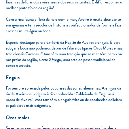
fazem as delícias dos aveirenses e dos seus visitantes. É difícil escolher o
melhor prato típico da região!
Com a rica fauna e flora da ria e com o mar, Aveiro é muito abundante
em iguarias e tem séculos de história a confeccioná-los de forma a fazer
crescer muita água na boca.
Especial destaque para o ex-libris da Região de Aveiro: a enguia. E para
adoçar a boca não podemos deixar de falar nos típicos Ovos Moles e nas
tradicionais Cavacas. E também uma tradição que se mantém bem viva
nas praias da região, a arte Xávega, uma arte de pesca tradicional de
cerco e arrasto.
Enguia
Foi sempre apreciada pelos populares das zonas ribeirinhas. A enguia da
ria de Aveiro deu origem à tão conhecida “Caldeirada de Enguias à
moda de Aveiro”. Mas também a enguia frita ou de escabeche deliciam
os paladares mais exigentes.
Ovos moles
Se esbarrar com uma feirinha de doçarias vai com certeza ”perder a