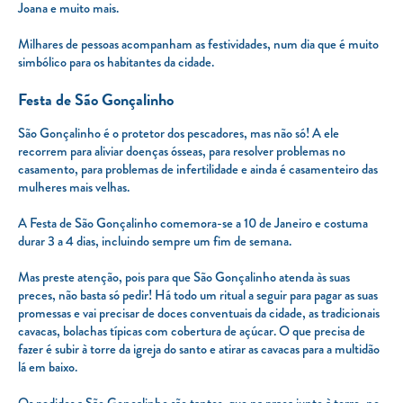
Joana e muito mais.
Milhares de pessoas acompanham as festividades, num dia que é muito
simbólico para os habitantes da cidade.
Festa de São Gonçalinho
São Gonçalinho é o protetor dos pescadores, mas não só! A ele
recorrem para aliviar doenças ósseas, para resolver problemas no
casamento, para problemas de infertilidade e ainda é casamenteiro das
mulheres mais velhas.
A Festa de São Gonçalinho comemora-se a 10 de Janeiro e costuma
durar 3 a 4 dias, incluindo sempre um fim de semana.
Mas preste atenção, pois para que São Gonçalinho atenda às suas
preces, não basta só pedir! Há todo um ritual a seguir para pagar as suas
promessas e vai precisar de doces conventuais da cidade, as tradicionais
cavacas, bolachas típicas com cobertura de açúcar. O que precisa de
fazer é subir à torre da igreja do santo e atirar as cavacas para a multidão
lá em baixo.
Os pedidos a São Gonçalinho são tantos, que na praça junto à torre, no