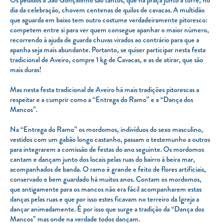
dia da celebração, chovem centenas de quilos de cavacas. A multidão
que aguarda em baixo tem outro costume verdadeiramente pitoresco:
competem entre si para ver quem consegue apanhar o maior número,
recorrendo à ajuda de guarda chuvas virados ao contrário para que a
apanha seja mais abundante. Portanto, se quiser participar nesta festa
tradicional de Aveiro, compre 1 kg de Cavacas, e as de atirar, que são
mais duras!
Mas nesta festa tradicional de Aveiro há mais tradições pitorescas a
respeitar e a cumprir como a “Entrega do Ramo” e a “Dança dos
Mancos”.
Na “Entrega do Ramo” os mordomos, indivíduos do sexo masculino,
vestidos com um gabão longo castanho, passam o testemunho a outros
para integrarem a comissão de festas do ano seguinte. Os mordomos
cantam e dançam junto dos locais pelas ruas do bairro à beira mar,
acompanhados de banda. O ramo é grande e feito de flores artificiais,
conservado e bem guardado há muitos anos. Contam os mordomos,
que antigamente para os mancos não era fácil acompanharem estas
danças pelas ruas e que por isso estes ficavam no terreiro da Igreja a
dançar animadamente. É por isso que surge a tradição da “Dança dos
Mancos” mas onde na verdade todos dançam.