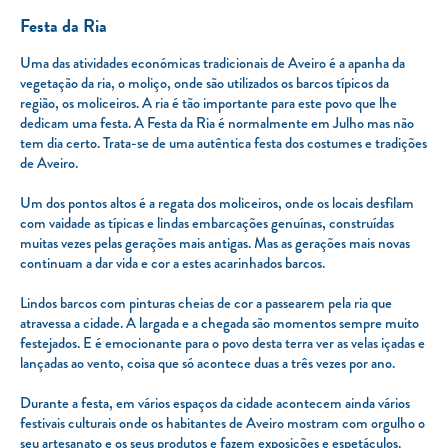
Festa da Ria
Uma das atividades económicas tradicionais de Aveiro é a apanha da
vegetação da ria, o moliço, onde são utilizados os barcos típicos da
região, os moliceiros. A ria é tão importante para este povo que lhe
dedicam uma festa. A Festa da Ria é normalmente em Julho mas não
tem dia certo. Trata-se de uma autêntica festa dos costumes e tradições
de Aveiro.
Um dos pontos altos é a regata dos moliceiros, onde os locais desfilam
com vaidade as típicas e lindas embarcações genuínas, construídas
muitas vezes pelas gerações mais antigas. Mas as gerações mais novas
continuam a dar vida e cor a estes acarinhados barcos.
Lindos barcos com pinturas cheias de cor a passearem pela ria que
atravessa a cidade. A largada e a chegada são momentos sempre muito
festejados. E é emocionante para o povo desta terra ver as velas içadas e
lançadas ao vento, coisa que só acontece duas a três vezes por ano.
Durante a festa, em vários espaços da cidade acontecem ainda vários
festivais culturais onde os habitantes de Aveiro mostram com orgulho o
seu artesanato e os seus produtos e fazem exposições e espetáculos.