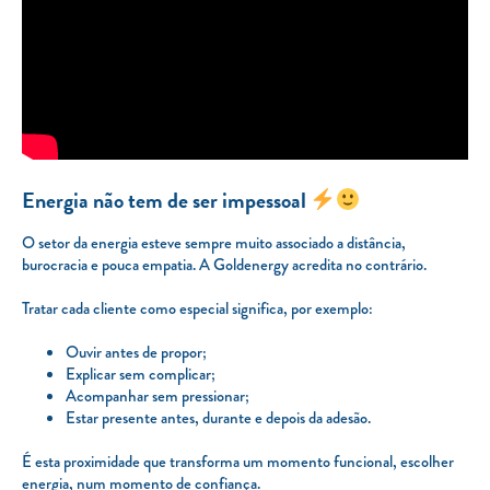
Energia não tem de ser impessoal
O setor da energia esteve sempre muito associado a distância,
burocracia e pouca empatia. A Goldenergy acredita no contrário.
Tratar cada cliente como especial significa, por exemplo:
Ouvir antes de propor;
Explicar sem complicar;
Acompanhar sem pressionar;
Estar presente antes, durante e depois da adesão.
É esta proximidade que transforma um momento funcional, escolher
energia, num momento de confiança.