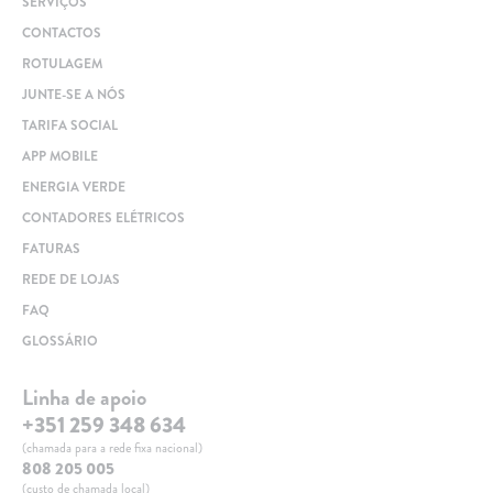
SERVIÇOS
Clientes com necessidades especiais
CONTACTOS
Clientes prioritários
ROTULAGEM
Resolução alternativa de litígios
JUNTE-SE A NÓS
TARIFA SOCIAL
APP MOBILE
ENERGIA VERDE
CONTADORES ELÉTRICOS
FATURAS
REDE DE LOJAS
FAQ
GLOSSÁRIO
Linha de apoio
+351 259 348 634
(chamada para a rede fixa nacional)
808 205 005
(custo de chamada local)