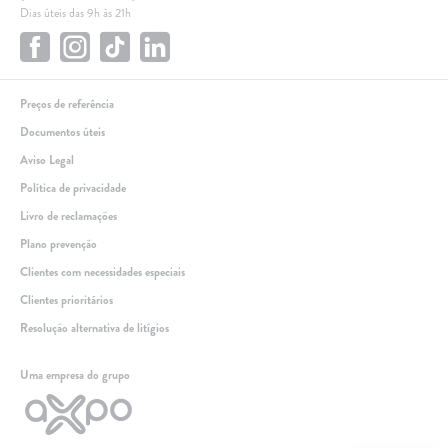
Dias úteis das 9h às 21h
Preços de referência
Documentos úteis
Aviso Legal
Política de privacidade
Livro de reclamações
Plano prevenção
Clientes com necessidades especiais
Clientes prioritários
Resolução alternativa de litígios
Linha de apoio
Uma empresa do grupo
+351 259 348 634
(chamada para a rede fixa nacional)
808 205 005