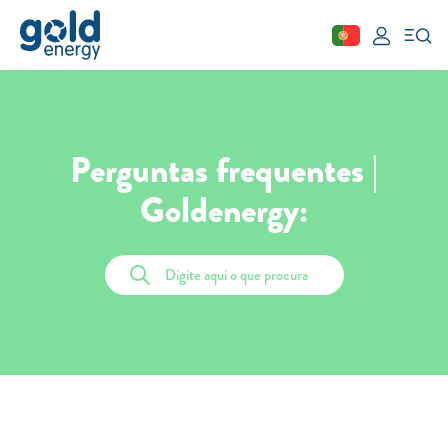
Fechar
Área de cliente
Perguntas frequentes |
Aderir
Goldenergy:
Simular
Solar
Painéis Solares
Excedentes de Produção
Energia verde
Mobilidade Elétrica
Carregar em Casa