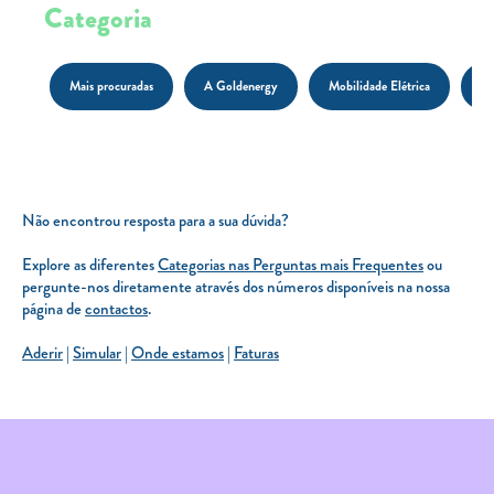
Categoria
Carregar Fora de Casa
Empresas
Mais procuradas
A Goldenergy
Mobilidade Elétrica
Pr
Rede de lojas
Leituras
Sobre nós
Não encontrou resposta para a sua dúvida?
Contactos
Explore as diferentes
Categorias nas Perguntas mais Frequentes
ou
FAQ
pergunte-nos diretamente através dos números disponíveis na nossa
Blog
página de
contactos
.
Mais informações
Aderir
|
Simular
|
Onde estamos
|
Faturas
SERVIÇOS
ROTULAGEM
JUNTE-SE A NÓS