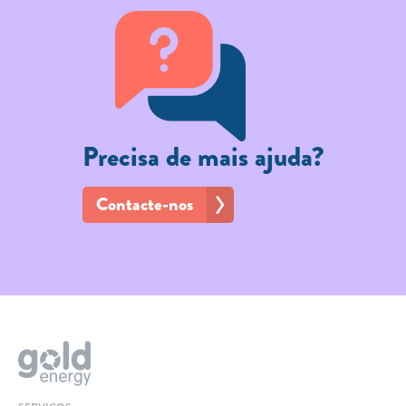
TARIFA SOCIAL
APP MOBILE
CONTADORES ELÉTRICOS
FATURAS
Precisa de mais ajuda?
PRÉMIOS
EFICIÊNCIA ENERGÉTICA
Contacte-nos
FRAUDE E SEGURANÇA
Preços de referência
Documentos úteis
Política de privacidade
Livro de reclamações