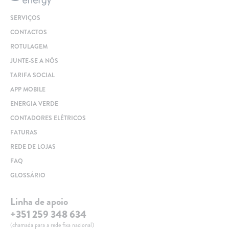
Clientes com necessidades especiais
SERVIÇOS
Clientes prioritários
CONTACTOS
Resolução alternativa de litígios
ROTULAGEM
JUNTE-SE A NÓS
TARIFA SOCIAL
APP MOBILE
ENERGIA VERDE
CONTADORES ELÉTRICOS
FATURAS
REDE DE LOJAS
FAQ
GLOSSÁRIO
Linha de apoio
+351 259 348 634
(chamada para a rede fixa nacional)