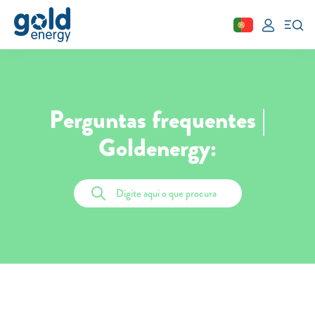
Fechar
Área de cliente
Perguntas frequentes |
Aderir
Goldenergy:
Simular
Solar
Painéis Solares
Excedentes de Produção
Energia verde
Mobilidade Elétrica
Carregar em Casa