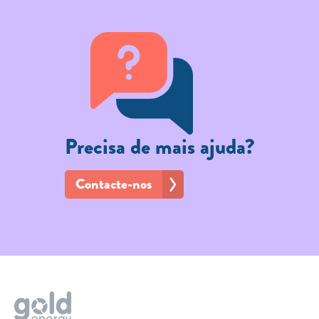
TARIFA SOCIAL
APP MOBILE
CONTADORES ELÉTRICOS
FATURAS
PRÉMIOS
Precisa de mais ajuda?
EFICIÊNCIA ENERGÉTICA
Contacte-nos
FRAUDE E SEGURANÇA
Preços de referência
Documentos úteis
Política de privacidade
Livro de reclamações