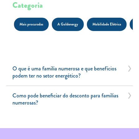
Categoria
Carregar Fora de Casa
Empresas
Mais procuradas
A Goldenergy
Mobilidade Elétrica
Pr
Rede de lojas
Leituras
Sobre nós
Contactos
O que é uma família numerosa e que benefícios
podem ter no setor energético?
FAQ
Blog
Como pode beneficiar do desconto para famílias
Mais informações
numerosas?
SERVIÇOS
ROTULAGEM
JUNTE-SE A NÓS